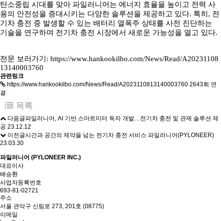
탄소중립 시대를 맞아 파일러니어는 에너지 효율을 높이고 전력 사
용의 안전성을 증대시키는 다양한 솔루션을 제공하고 있다. 특히, 전
기차 충전 중 발생할 수 있는 배터리 열폭주 상태를 사전 진단하는
기술을 연구하며 전기차 충전 시장에서 새로운 가능성을 열고 있다.
전문 보러가기:
https://www.hankookilbo.com/News/Read/A20231108
13140003760
관련링크
https://www.hankookilbo.com/News/Read/A2023110813140003760
2643회 연
결
목록
다음글
파일러니어, AI 기반 스마트미터 독자 개발…전기차 충전 및 관제 솔루션 제
공
23.12.12
이전글
시간과 공간의 제약을 넘는 전기차 충전 서비스 파일러니어(PYLONEER)
23.03.30
파일러니어 (PYLONEER INC.)
대표이사
배승환
사업자등록번호
693-81-02721
주소
서울 관악구 신림로 273, 201호 (08775)
이메일