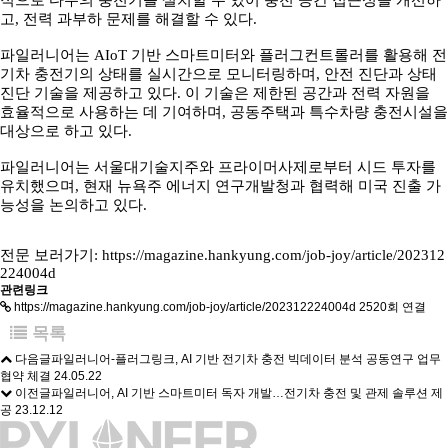
적으로 다수의 충전기를 설치할 수 있어 충전 공간 접근성을 개선하
고, 전력 과부하 문제를 해결할 수 있다.
파일러니어는 AIoT 기반 스마트미터와 플러그컨트롤러를 활용해 전
기차 충전기의 상태를 실시간으로 모니터링하며, 안전 진단과 상태
진단 기술을 제공하고 있다. 이 기술은 제한된 공간과 전력 자원을
효율적으로 사용하는 데 기여하며, 공동주택과 특수차량 충전시설을
대상으로 하고 있다.
파일러니어는 서울대기술지주와 프라이머사제로부터 시드 투자를
유치했으며, 현재 뉴욕주 에너지 연구개발청과 협력해 미국 진출 가
능성을 논의하고 있다.
전문 보러가기:
https://magazine.hankyung.com/job-joy/article/202312
224004d
관련링크
https://magazine.hankyung.com/job-joy/article/202312224004d
2520회 연결
목록
다음글
파일러니어-플러그링크, AI 기반 전기차 충전 빅데이터 분석 공동연구 업무
협약 체결
24.05.22
이전글
파일러니어, AI 기반 스마트미터 독자 개발…전기차 충전 및 관제 솔루션 제
공
23.12.12