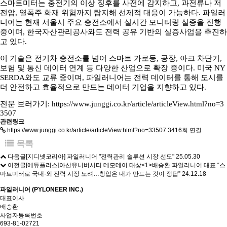
스마트미터는 충전기의 이상 징후를 사전에 감지하고, 과전류나 저
전압, 열폭주 화재 위험까지 탐지해 선제적 대응이 가능하다. 파일러
니어는 현재 서울시 주요 충전소에서 실시간 모니터링 실증을 진행
중이며, 한국자산관리공사와도 전력 공유 기반의 실증사업을 추진하
고 있다.
이 기술은 전기차 충전소를 넘어 스마트 가로등, 공장, 아크 차단기,
보험 및 통신 데이터 연계 등 다양한 산업으로 확장 중이다. 미국 NY
SERDA와도 교류 중이며, 파일러니어는 전력 데이터를 통해 도시를
더 안전하고 효율적으로 만드는 데이터 기업을 지향하고 있다.
전문 보러가기:
https://www.junggi.co.kr/article/articleView.html?no=3
3507
관련링크
https://www.junggi.co.kr/article/articleView.html?no=33507
3416회 연결
목록
다음글
[지디넷코리아] 파일러니어 "전력관리 솔루션 시장 선도"
25.05.30
이전글
[에듀플러스]아산유니버시티 데모데이 대상<1>배승환 파일러니어 대표 “스
마트미터로 국내·외 전력 시장 노려…창업은 내가 만드는 것이 정답”
24.12.18
파일러니어 (PYLONEER INC.)
대표이사
배승환
사업자등록번호
693-81-02721