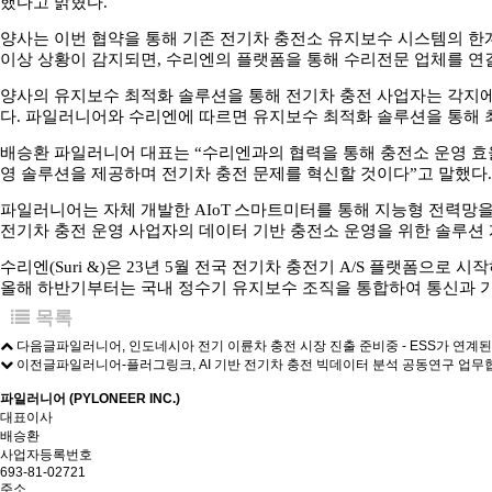
했다고 밝혔다.
양사는 이번 협약을 통해 기존 전기차 충전소 유지보수 시스템의 한
이상 상황이 감지되면, 수리엔의 플랫폼을 통해 수리전문 업체를 연
양사의 유지보수 최적화 솔루션을 통해 전기차 충전 사업자는 각지에
다. 파일러니어와 수리엔에 따르면 유지보수 최적화 솔루션을 통해 
배승환 파일러니어 대표는 “수리엔과의 협력을 통해 충전소 운영 효
영 솔루션을 제공하며 전기차 충전 문제를 혁신할 것이다”고 말했다
파일러니어는 자체 개발한 AIoT 스마트미터를 통해 지능형 전력망
전기차 충전 운영 사업자의 데이터 기반 충전소 운영을 위한 솔루션 
수리엔(Suri &)은 23년 5월 전국 전기차 충전기 A/S 플랫폼으로 시
올해 하반기부터는 국내 정수기 유지보수 조직을 통합하여 통신과 가전
목록
다음글
파일러니어, 인도네시아 전기 이륜차 충전 시장 진출 준비중 - ESS가 연계
이전글
파일러니어-플러그링크, AI 기반 전기차 충전 빅데이터 분석 공동연구 업무
파일러니어 (PYLONEER INC.)
대표이사
배승환
사업자등록번호
693-81-02721
주소