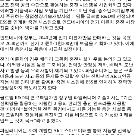
보조 전력 공급 수단으로 활용하는 충전 시스템을 사업화하고 있다.
이러한 기술력과 사업 모델을 기반으로 지난 8월, 중소벤처기업부에
서 주관하는 창업성장기술개발사업 디딤돌 글로벌 R&D에 선정되며
ESS를 연계한 충전 시스템으로 인도네시아의 전기 이륜차 충전 시장
진출 준비에 박차를 가하고 있다.
인도네시아 정부는 2040년에 전기 이륜차만을 판매하는 것을 목표
로 2030년까지 전기 이륜차 1천300만대 보급을 계획하고 있다. 이에
대비한 충전시설 확충이 시급한 실정이다.
전기 이륜차의 경우 배터리 교환형 충전시설이 주로 논의되고 있으
나, 이러한 시설은 높은 구축 비용, 전력망 안정성 저하, 배터리 도난
사고 발생 등의 우려사항이 제기되고 있다. 파일러니어는 높은 구축
비용과 도난 사고 등의 문제를 해결할 수 있는 전력분석 AIoT(인공
지능 사물 인터넷)를 활용한 충전 시스템에 ESS를 연계하여 전력망
안정성까지 확보하고자 한다.
글로벌 R&D의 연구책임자인 정구엽 파일러니어 기술이사는 “기존
전력망을 활용하는 저렴한 비용의 편리한 충전 인프라를 제공할
것”이라며 “불안정한 전력 환경에서도 사용 가능한 충전 시설을 통
해 모빌리티 전동화를 촉진하고, 이를 바탕으로 지속 가능한 미래를
만드는 것이 목표”라고 밝혔다.
파일러니어는 자체 개발한 AIoT 스마트미터를 통해 지능형 전력망