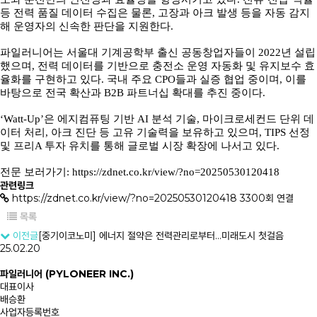
등 전력 품질 데이터 수집은 물론, 고장과 아크 발생 등을 자동 감지
해 운영자의 신속한 판단을 지원한다.
파일러니어는 서울대 기계공학부 출신 공동창업자들이 2022년 설립
했으며, 전력 데이터를 기반으로 충전소 운영 자동화 및 유지보수 효
율화를 구현하고 있다. 국내 주요 CPO들과 실증 협업 중이며, 이를
바탕으로 전국 확산과 B2B 파트너십 확대를 추진 중이다.
‘Watt-Up’은 에지컴퓨팅 기반 AI 분석 기술, 마이크로세컨드 단위 데
이터 처리, 아크 진단 등 고유 기술력을 보유하고 있으며, TIPS 선정
및 프리A 투자 유치를 통해 글로벌 시장 확장에 나서고 있다.
전문 보러가기:
https://zdnet.co.kr/view/?no=20250530120418
관련링크
https://zdnet.co.kr/view/?no=20250530120418
3300회 연결
목록
이전글
[중기이코노미] 에너지 절약은 전력관리로부터…미래도시 첫걸음
25.02.20
파일러니어 (PYLONEER INC.)
대표이사
배승환
사업자등록번호